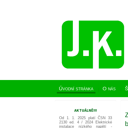
Úvodní stránka
O nás
Š
AKTUÁLNĚ!!!
Z
Od 1. 1. 2025 platí ČSN 33
2130 ed. 4 / 2024
Elektrické
instalace nízkého napětí -