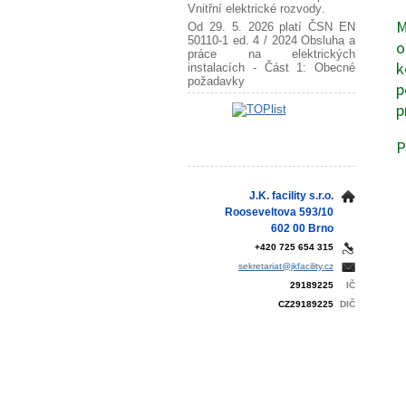
Vnitřní elektrické rozvody
.
M
Od 29. 5. 2026 platí ČSN EN
50110-1 ed. 4 / 2024
Obsluha a
o
práce na elektrických
k
instalacích - Část 1: Obecné
požadavky
p
p
P
J.K. facility s.r.o.
Rooseveltova 593/10
602 00 Brno
+420 725 654 315
sekretariat@jkfacility.cz
29189225
IČ
CZ29189225
DIČ