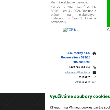
Vnitřní elektrické rozvody
.
Od 29. 5. 2026 platí ČSN EN
50110-1 ed. 4 / 2024
Obsluha a
práce na elektrických
instalacích - Část 1: Obecné
požadavky
C
J.K. facility s.r.o.
Rooseveltova 593/10
602 00 Brno
+420 725 654 315
sekretariat@jkfacility.cz
29189225
IČ
CZ29189225
DIČ
Využíváme soubory cookies
Copyright © 2026 J.K
Kliknutím na Přijmout cookies dáváte sou