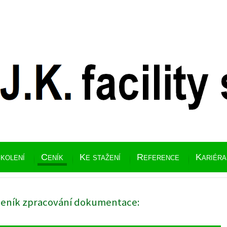
kolení
Ceník
Ke stažení
Reference
Kariéra
eník zpracování dokumentace: