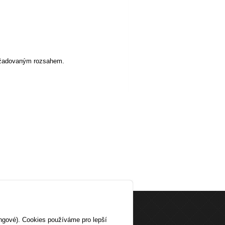
ožadovaným rozsahem.
a v ČR
|
Mapa webu
ingové). Cookies používáme pro lepší