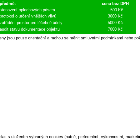
předmět
cena bez DPH
stanovení oplachových pásem
500 Kč
protokol o určení vnějších vlivů
3000 Kč
zatřídění prostor pro léčebné účely
5000 Kč
audit stavu dokumentace objektu
7000 Kč
eny jsou pouze orientační a mohou se měnit smluvními podmínkami nebo p
. facility s.r.o.
|
inPage
-
webové stránky
s AI,
doména
a
webhosting
u jediného 5★ registrátor
hlas s uložením vybraných cookies (nutné, preferenční, výkonnostní, market