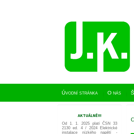
Úvodní stránka
O nás
Š
AKTUÁLNĚ!!!
C
Od 1. 1. 2025 platí ČSN 33
2130 ed. 4 / 2024
Elektrické
instalace nízkého napětí -